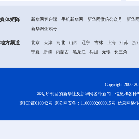
媒体矩阵
新华网客户端
手机新华网
新华网微信公众号
新华
新华网企鹅号
地方频道
北京
天津
河北
山西
辽宁
吉林
上海
江苏
浙
宁夏
新疆
内蒙古
黑龙江
兵团
无锡
长三角
Copyright 2000-
20
本站所刊登的新华社及新华网各种新闻﹑信息和各种
京ICP证010042号
|
京公网安备：11000002000015号
|
信息网络传播