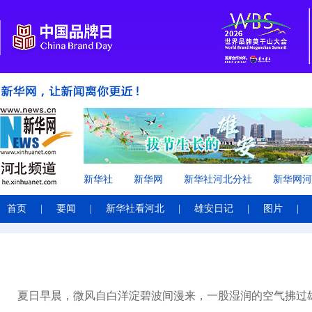
新华社
新华网
新华社河北分社
新华网河
首页
|
要闻
|
新华社看河北
|
雄安日记
|
图片
|
夏日早晨，微风自白洋淀碧波间漫来，一股湿润的空气拂过