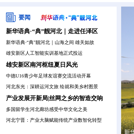
要闻
新华语典·“典”靓河北｜走进任泽区
新华语典·“典”靓河北｜山海之间 雄关如故
雄安新区人工智能实训基地正式投运
雄安新区南河枢纽夏日风光
中德U16青少年足球友谊赛交流活动开幕
河北东光：深耕运河文旅 绘就和美乡村图景
产业发展开新局|丝网之乡的智造交响
多国留学生河北廊坊感受中华文化之美
河北宁晋：产业大脑赋能传统产业数智化转型
来
新
微
新
雄
来
新