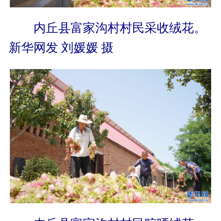
内丘县富家沟村村民采收绒花。
新华网发 刘媛媛 摄