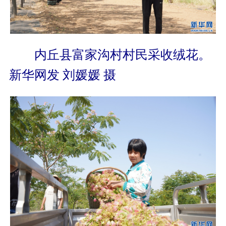
内丘县富家沟村村民采收绒花。
新华网发 刘媛媛 摄