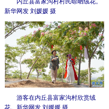
内丘县富家沟村村民晾晒绒花。
新华网发 刘媛媛 摄
游客在内丘县富家沟村欣赏绒
花。新华网发 刘媛媛 摄