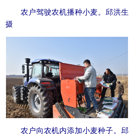
农户驾驶农机播种小麦。邱洪生
摄
农户向农机内添加小麦种子。邱