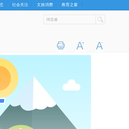
态
社会关注
文旅消费
教育之窗
打印
字大
字小