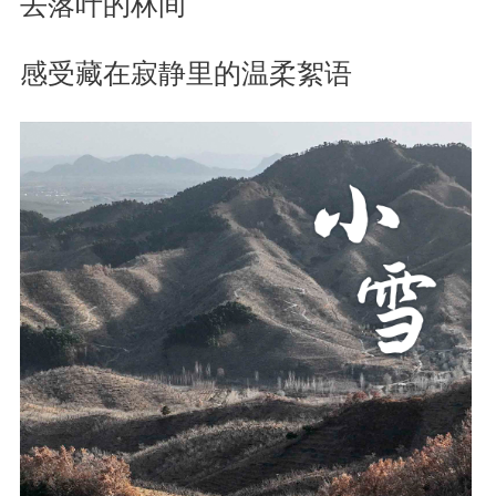
去落叶的林间
感受藏在寂静里的温柔絮语