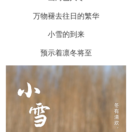
万物褪去往日的繁华
小雪的到来
预示着凛冬将至