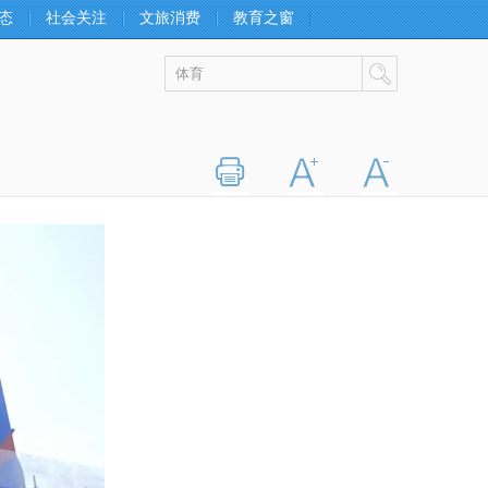
态
社会关注
文旅消费
教育之窗
打印
字大
字小