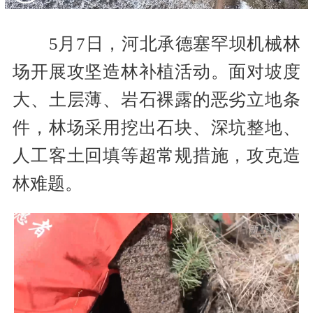
5月7日，河北承德塞罕坝机械林
场开展攻坚造林补植活动。面对坡度
大、土层薄、岩石裸露的恶劣立地条
件，林场采用挖出石块、深坑整地、
人工客土回填等超常规措施，攻克造
林难题。