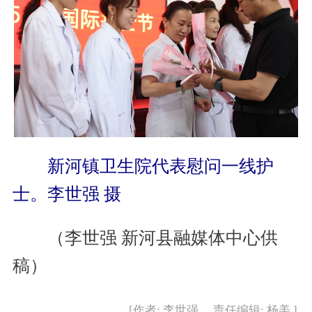
新河镇卫生院代表慰问一线护
士。李世强 摄
（李世强 新河县融媒体中心供
稿）
[作者: 李世强 责任编辑: 杨美 ]