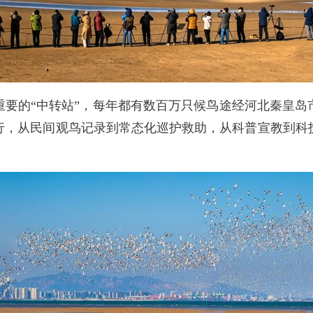
的“中转站”，每年都有数百万只候鸟途经河北秦皇岛
行，从民间观鸟记录到常态化巡护救助，从科普宣教到科