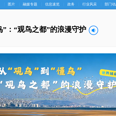
图片
融媒专题
信息速览
政务
行业风采
部门动
鸟”：“观鸟之都”的浪漫守护