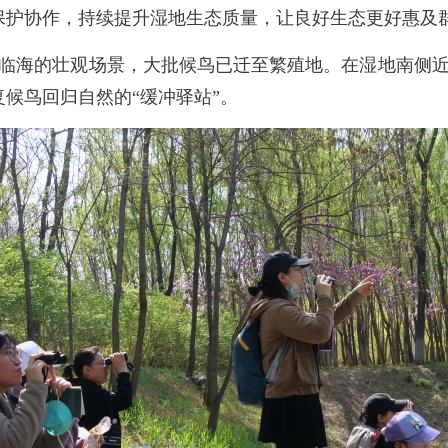
保护协作，持续提升湿地生态质量，让良好生态更好惠及群
海的壮观场景，大批候鸟已迁至繁殖地。在湿地南侧近
候鸟回归自然的“缓冲驿站”。