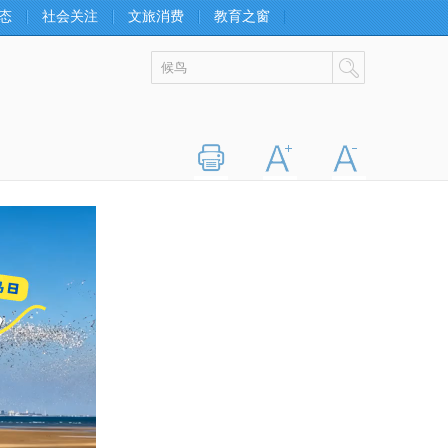
态
社会关注
文旅消费
教育之窗
打印
字大
字小