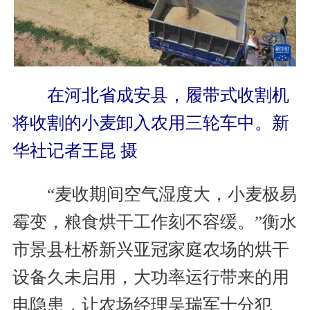
在河北省成安县，履带式收割机
将收割的小麦卸入农用三轮车中。新
华社记者王昆 摄
“麦收期间空气湿度大，小麦极易
霉变，粮食烘干工作刻不容缓。”衡水
市景县杜桥新兴亚冠家庭农场的烘干
设备久未启用，大功率运行带来的用
电隐患，让农场经理吴瑞军十分犯