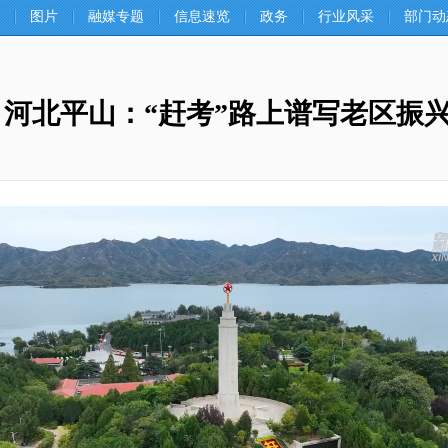
图片
融媒专题
信息速览
政务
行业风采
部门动
｜河北平山：“赶考”路上谱写老区振