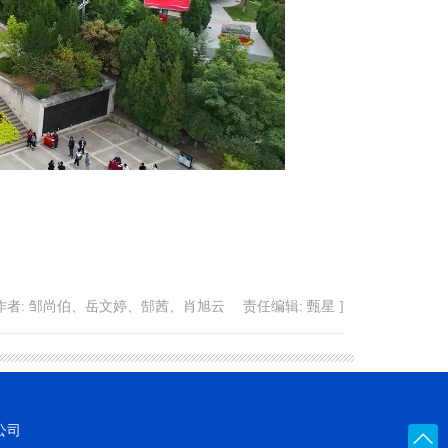
作者: 邹尚伯、岳文婷、郜茜、肖旭云 责任编辑: 甄星 ]
公司