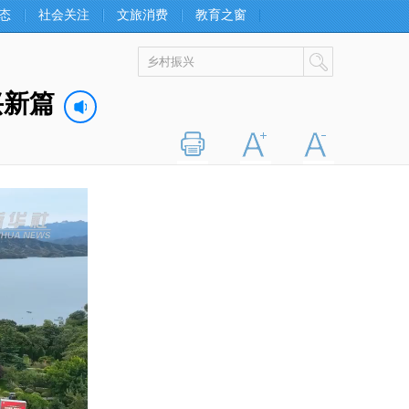
态
社会关注
文旅消费
教育之窗
兴新篇
打印
字大
字小