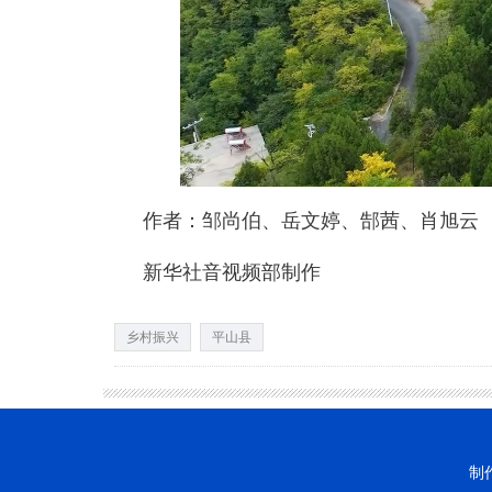
作者：邹尚伯、岳文婷、郜茜、肖旭云
新华社音视频部制作
乡村振兴
平山县
制