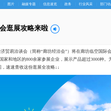
图片
融媒专题
信息速览
政务
行业风采
部门动
洽会逛展攻略来啦
际经济贸易洽谈会（简称“廊坊经洽会”）将在廊坊临空国
国家和地区的800余家参展企业，展示产品超过3000种
，速速查收这份逛展全攻略↓↓